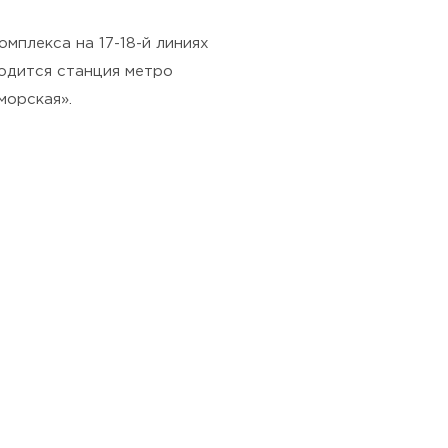
мплекса на 17-18-й линиях
одится станция метро
морская».