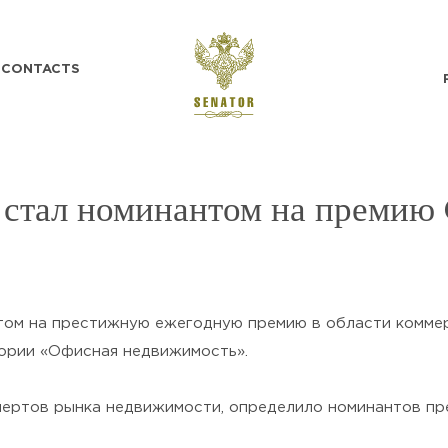
CONTACTS
 стал номинантом на премию
нантом на престижную ежегодную премию в области комм
SEND
тегории «Офисная недвижимость».
Нажимая кнопку «Отправить», я
пертов рынка недвижимости, определило номинантов пр
подтверждаю своё
Согласие на обработку
персональных данных
и ознакомлен(а) с