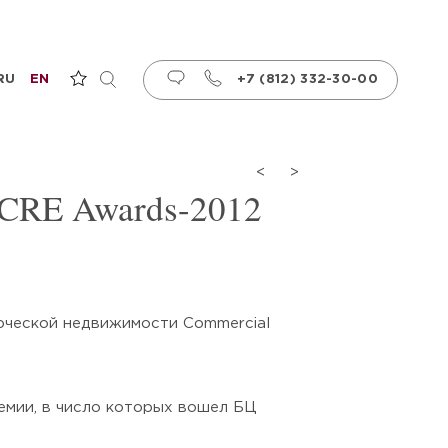
RU
EN
+7 (812) 332-30-00
<
>
 CRE Awards-2012
ерческой недвижимости Сommercial
емии, в число которых вошел БЦ