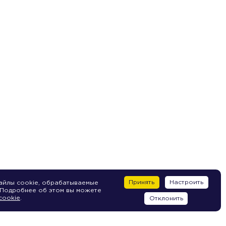
Принять
Настроить
айлы cookie, обрабатываемые
 Подробнее об этом вы можете
cookie
.
Отклонить