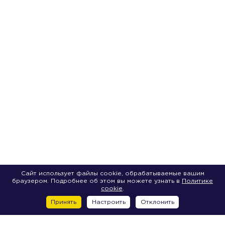
Сайт использует файлы cookie, обрабатываемые вашим
браузером. Подробнее об этом вы можете узнать в
Политике
cookie
.
Принять
Настроить
Отклонить