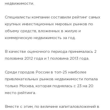
я подтверждаю своё
Согласие
недвижимости.
на обработку персональных
Специалисты компании составили рейтинг самых
данных
и ознакомлен(а) с
крупных инвестиционных мировых рынков по
Политикой
объему средств, вложенных в жилую и
коммерческую недвижимость за год.
конфиденциальности
.
В качестве оценочного периода принималась 2
половина 2012 года и 1 половина 2013 года.
Среди городов России в топ-25 наиболее
привлекательных рынков недвижимости попала
только Москва, которая поднялась с 23 на 20
место рейтинга.
Вместе с этим, по величине капиталовложений в