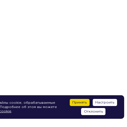
Принять
Настроить
айлы cookie, обрабатываемые
 Подробнее об этом вы можете
cookie
.
Отклонить