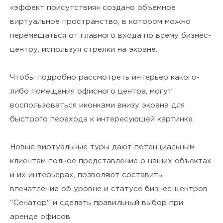
я подтверждаю своё
Согласие
«эффект присутствия» создано объемное
на обработку персональных
виртуальное пространство, в котором можно
перемещаться от главного входа по всему бизнес-
данных
и ознакомлен(а) с
центру, используя стрелки на экране.
Политикой
Чтобы подробно рассмотреть интерьер какого-
конфиденциальности
.
либо помещения офисного центра, могут
воспользоваться иконками внизу экрана для
быстрого перехода к интересующей картинке.
Новые виртуальные туры дают потенциальным
клиентам полное представление о наших объектах
и их интерьерах, позволяют составить
впечатление об уровне и статусе бизнес-центров
"Сенатор" и сделать правильный выбор при
аренде офисов.