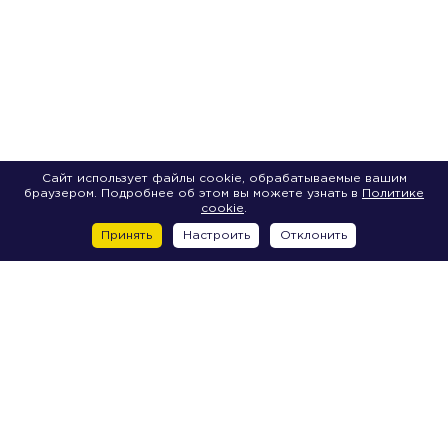
Сайт использует файлы cookie, обрабатываемые вашим
браузером. Подробнее об этом вы можете узнать в
Политике
cookie
.
Принять
Настроить
Отклонить
Vasilievsky Island
17 line V.O., 22V
18 line V.O., 29A
18-ya line V.O., 29B
18-ya line V.O., 29J
18 line V.O., 29I