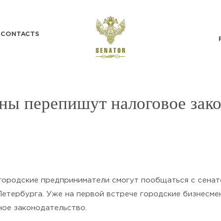
CONTACTS
ны перепишут налоговое зако
SEND
 городские предприниматели смогут пообщаться с сена
Петербурга. Уже на первой встрече городские бизнесм
Нажимая кнопку «Отправить», я
подтверждаю своё
Согласие на обработку
ное законодательство.
персональных данных
и ознакомлен(а) с