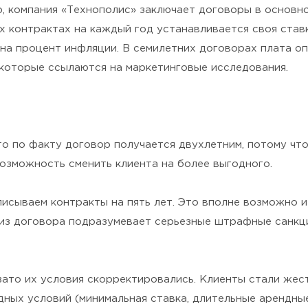
р, компания «Технополис» заключает договоры в основн
их контрактах на каждый год устанавливается своя ставк
я на процент инфляции. В семилетних договорах плата оп
которые ссылаются на маркетинговые исследования.
 то по факту договор получается двухлетним, потому чт
возможность сменить клиента на более выгодного.
сываем контракты на пять лет. Это вполне возможно и 
д из договора подразумевает серьезные штрафные санк
зато их условия скорректировались. Клиенты стали жес
ных условий (минимальная ставка, длительные арендные