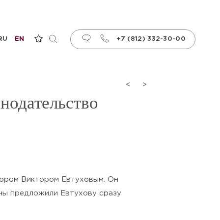
RU
EN
+7 (812) 332-30-00
<
>
нодательство
тором Виктором Евтуховым. Он
ены предложили Евтухову сразу