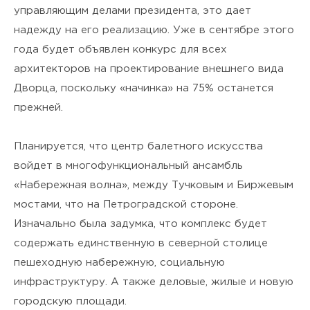
я подтверждаю своё
Согласие
управляющим делами президента, это дает
на обработку персональных
надежду на его реализацию. Уже в сентябре этого
года будет объявлен конкурс для всех
данных
и ознакомлен(а) с
архитекторов на проектирование внешнего вида
Политикой
Дворца, поскольку «начинка» на 75% останется
прежней.
конфиденциальности
.
Планируется, что центр балетного искусства
войдет в многофункциональный ансамбль
«Набережная волна», между Тучковым и Биржевым
мостами, что на Петроградской стороне.
Изначально была задумка, что комплекс будет
содержать единственную в северной столице
пешеходную набережную, социальную
инфраструктуру. А также деловые, жилые и новую
городскую площади.