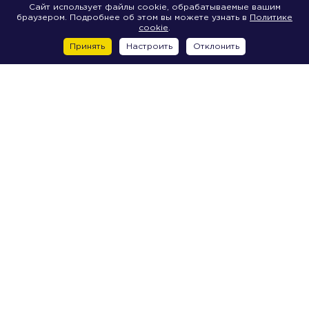
Сайт использует файлы cookie, обрабатываемые вашим
браузером. Подробнее об этом вы можете узнать в
Политике
cookie
.
Принять
Настроить
Отклонить
Vasilievsky Island
17 line V.O., 22V
18 line V.O., 29A
18-ya line V.O., 29B
18-ya line V.O., 29J
18 line V.O., 29I
7 line V.O., 76
Bolshoy avenue V.O., 80A
Bolshoy avenue V.O., 80B
Bolshoy avenue V.O., 80R
Odoevskovo street, 24
The Petrograd side