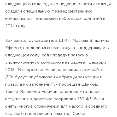
я подтверждаю своё
Согласие
следующего года, однако недавно власти столицы
на обработку персональных
создали специальную Межведомственную
комиссию для поддержки небольших компаний в
данных
и ознакомлен(а) с
2014 году.
Политикой
Как заявил руководитель ДГИ г. Москвы Владимир
конфиденциальности
.
Ефимов, предприниматели получат поддержку и в
следующем году, если подадут заявку в
уполномоченную комиссию не позднее 1 декабря
2013. “В скором времени на официальном сайте
ДГИ будут опубликованы образцы заявлений и
правила их заполнения”, - пообещал Ефимов.
Также, Владимир Ефимов напомнил, что после
вступления в действие поправок к 159-Ф3, были
сняты многие ограничения для малого и среднего
частного предпринимательства. Сроки