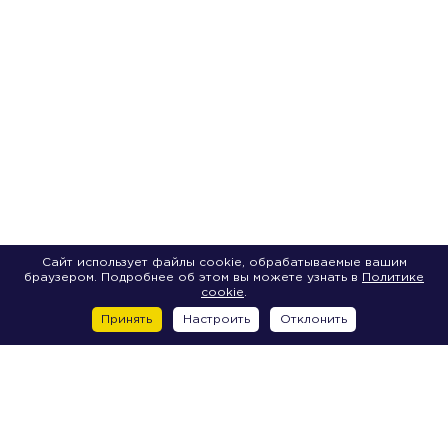
Сайт использует файлы cookie, обрабатываемые вашим
браузером. Подробнее об этом вы можете узнать в
Политике
cookie
.
Принять
Настроить
Отклонить
Vasilievsky Island
17 line V.O., 22V
18 line V.O., 29A