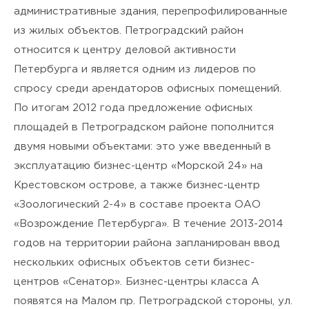
я подтверждаю своё
Согласие
административные здания, перепрофилированные
на обработку персональных
из жилых объектов. Петроградский район
относится к центру деловой активности
данных
и ознакомлен(а) с
Петербурга и является одним из лидеров по
Политикой
спросу среди арендаторов офисных помещений.
По итогам 2012 года предложение офисных
конфиденциальности
.
площадей в Петроградском районе пополнится
двумя новыми объектами: это уже введенный в
эксплуатацию бизнес-центр «Морской 24» на
Крестовском острове, а также бизнес-центр
«Зоологический 2-4» в составе проекта ОАО
«Возрождение Петербурга». В течение 2013-2014
годов на территории района запланирован ввод
нескольких офисных объектов сети бизнес-
центров «Сенатор». Бизнес-центры класса А
появятся на Малом пр. Петроградской стороны, ул.