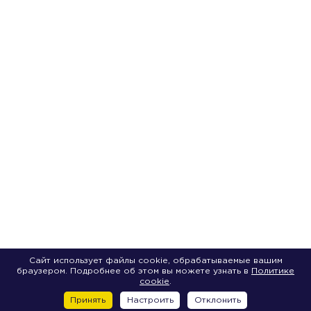
Сайт использует файлы cookie, обрабатываемые вашим
браузером. Подробнее об этом вы можете узнать в
Политике
cookie
.
Принять
Настроить
Отклонить